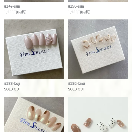
#147-sun
#150-sun
1,980円(内税)
1,980円(内税)
#188-koji
#192-kinu
SOLD OUT
SOLD OUT